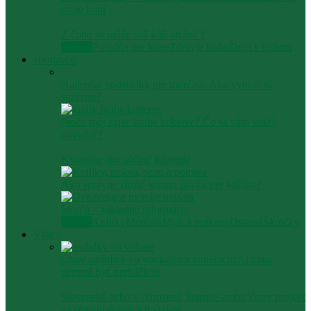
svete koní
Z čoho sa môže váš kôň otráviť?
Všetko
Poradňa pre kone
Zdravie koňa
Život s koňom
Hlodavce
Najlepšie podstielky pre morčatá: Ako vybrať tú
správnu?
Prečo môj zajac hrabe koberec? Čo sa vám snaží
povedať?
Kvasnice ako súčasť kŕmenia
Ako správne zložiť kŕmnu dávku pre králika?
Morča – základné informácie
Všetko
Králiky
Morčatá
Myši a potkany
Ostatné
Škrečky
Vtáky
Chov anduliek vo vonkajších voliérach: Aj zima
nemusí byť prekážkou
Slovenské nebo v ohrození: Štartuje ambiciózny projekt
na obranu domácich vtákov