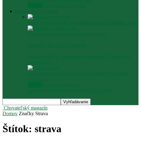
Všetko
Akvaristika
Teraristika
Hospodárske zvieratá
Ktoré plemená oviec sú najlepšie na vlnu? Máme 3 tipy
Čo chýba sliepkam, keď nenesú vajcia?
Kvasnice ako súčasť kŕmenia
Ako prechádzať kanibalizmu u sliepok? Toto by ste
mali vedieť.
Aké plemená husí sú najlepšie na mäso? Podrobný
sprievodca
Všetko
Hovädzí dobytok a
ošípané
Hydina
Hrabavá
Vodná
Ovce a kozy
Chovateľský magazín
Domov
Značky
Strava
Štítok: strava