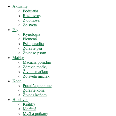
Aktuality
Podujatia
Rozhovory
Z domova
Zo sveta
Psy
Kynológia
Plemená
Psia poradňa
Zdravie psa
Život so psom
Mačky
Mačacia poradňa
Zdravie mačky
Život s mačkou
Zo sveta mačiek
Kone
Poradňa pre kone
Zdravie koňa
Život s koňom
Hlodavce
Králiky
Morčatá
Myši a potkany