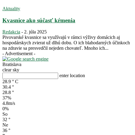
Aktuality
Kvasnice ako súčasť kŕmenia
Redakcia
-
2. júla 2025
Pivovarské kvasnice sa využívajú v rámci výživy domácich aj
hospodárskych zvierat už dlhú dobu. O ich blahodarných účinkoch
na zdravie sa presvedčil nejeden chovateľ. Mnoho ich...
- Advertisement -
Bratislava
clear sky
enter location
28.9
°
C
30.4
°
28.8
°
37%
4.8m/s
0%
So
32
°
Ne
36
°