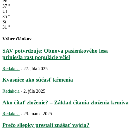
Po
37
°
Ut
35
°
St
31
°
Výber článkov
SAV potvrdzuje: Obnova pasienkového lesa
priniesla rast populácie včiel
Redakcia
-
27. júla 2025
Kvasnice ako súčasť kŕmenia
Redakcia
-
2. júla 2025
Ako čítať zloženie? – Základ čítania zloženia krmiva
Redakcia
-
29. marca 2025
Prečo sliepky prestali znášať vajcia?