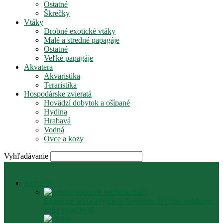
Ostatné
Škrečky
Vtáky
Drobné exotické vtáky
Malé a stredné papagáje
Ostatné
Veľké papagáje
Akvatera
Akvaristika
Teraristika
Hospodárske zvieratá
Hovädzí dobytok a ošípané
Hydina
Hrabavá
Vodná
Ovce a kozy
Vyhľadávanie
Aktuality
Extrémne horúčavy drvia farmárov: Hydina kolabuje,
polia vysychajú