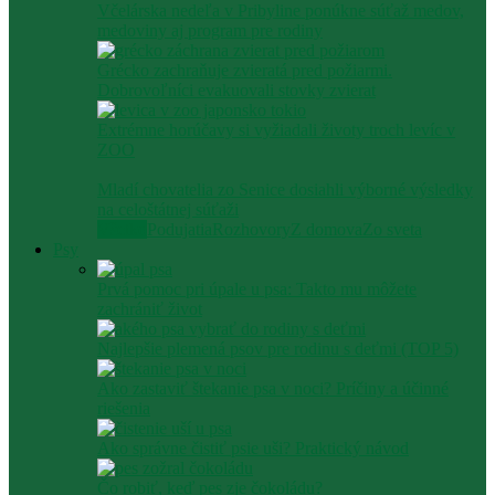
Včelárska nedeľa v Pribyline ponúkne súťaž medov,
medoviny aj program pre rodiny
Grécko zachraňuje zvieratá pred požiarmi.
Dobrovoľníci evakuovali stovky zvierat
Extrémne horúčavy si vyžiadali životy troch levíc v
ZOO
Mladí chovatelia zo Senice dosiahli výborné výsledky
na celoštátnej súťaži
Všetko
Podujatia
Rozhovory
Z domova
Zo sveta
Psy
Prvá pomoc pri úpale u psa: Takto mu môžete
zachrániť život
Najlepšie plemená psov pre rodinu s deťmi (TOP 5)
Ako zastaviť štekanie psa v noci? Príčiny a účinné
riešenia
Ako správne čistiť psie uši? Praktický návod
Čo robiť, keď pes zje čokoládu?