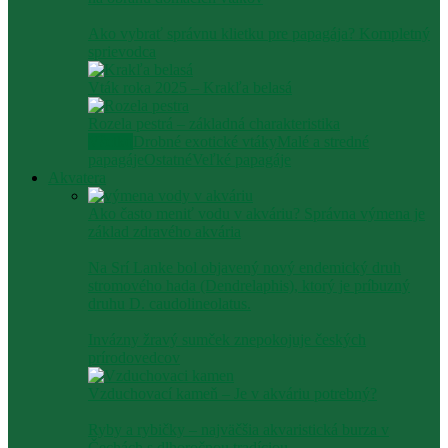
Ako vybrať správnu klietku pre papagája? Kompletný
sprievodca
Vták roka 2025 – Krakľa belasá
Rozela pestrá – základná charakteristika
Všetko
Drobné exotické vtáky
Malé a stredné
papagáje
Ostatné
Veľké papagáje
Akvatera
Ako často meniť vodu v akváriu? Správna výmena je
základ zdravého akvária
Na Srí Lanke bol objavený nový endemický druh
stromového hada (Dendrelaphis), ktorý je príbuzný
druhu D. caudolineolatus.
Invázny žravý sumček znepokojuje českých
prírodovedcov
Vzduchovací kameň – Je v akváriu potrebný?
Ryby a rybičky – najväčšia akvaristická burza v
Čechách s dlhoročnou tradíciou