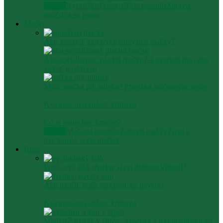
Všetko
Kynológia
Plemená
Psia poradňa
Zdravie
psa
Život so psom
Mačky
Ako zastaviť agresívne správanie mačky​?
Ako socializovať plachú mačku? 4 overené tipy, ako
získať jej dôveru
Môže mačka piť mlieko? Pravda a najčastejšie mýty
Kvasnice ako súčasť kŕmenia
Čo je grain-free krmivo?
Všetko
Mačacia poradňa
Zdravie mačky
Život s
mačkou
Zo sveta mačiek
Kone
Prečo môj kôň chudne aj pri dobrom kŕmení?
Ako naučiť koňa reagovať na povely?
Kvasnice ako súčasť kŕmenia
Moderné trendy v chove, genetike a technológiách vo