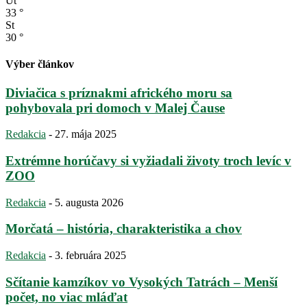
Ut
33
°
St
30
°
Výber článkov
Diviačica s príznakmi afrického moru sa
pohybovala pri domoch v Malej Čause
Redakcia
-
27. mája 2025
Extrémne horúčavy si vyžiadali životy troch levíc v
ZOO
Redakcia
-
5. augusta 2026
Morčatá – história, charakteristika a chov
Redakcia
-
3. februára 2025
Sčítanie kamzíkov vo Vysokých Tatrách – Menší
počet, no viac mláďat