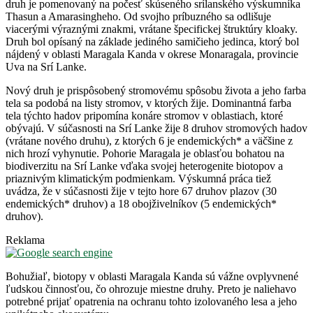
druh je pomenovaný na počesť skúseného srílanského výskumníka
Thasun a Amarasingheho. Od svojho príbuzného sa odlišuje
viacerými výraznými znakmi, vrátane špecifickej štruktúry kloaky.
Druh bol opísaný na základe jediného samičieho jedinca, ktorý bol
nájdený v oblasti Maragala Kanda v okrese Monaragala, provincie
Uva na Srí Lanke.
Nový druh je prispôsobený stromovému spôsobu života a jeho farba
tela sa podobá na listy stromov, v ktorých žije. Dominantná farba
tela týchto hadov pripomína konáre stromov v oblastiach, ktoré
obývajú. V súčasnosti na Srí Lanke žije 8 druhov stromových hadov
(vrátane nového druhu), z ktorých 6 je endemických* a väčšine z
nich hrozí vyhynutie. Pohorie Maragala je oblasťou bohatou na
biodiverzitu na Srí Lanke vďaka svojej heterogenite biotopov a
priaznivým klimatickým podmienkam. Výskumná práca tiež
uvádza, že v súčasnosti žije v tejto hore 67 druhov plazov (30
endemických* druhov) a 18 obojživelníkov (5 endemických*
druhov).
Reklama
Bohužiaľ, biotopy v oblasti Maragala Kanda sú vážne ovplyvnené
ľudskou činnosťou, čo ohrozuje miestne druhy. Preto je naliehavo
potrebné prijať opatrenia na ochranu tohto izolovaného lesa a jeho