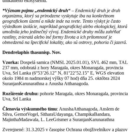
unikátneho ekosystému.
*Význam pojmu „endemický druh“
– Endemický druh je druh
organizmu, ktorý sa prirodzene vyskytuje iba na konkrétnom
geografickom území a nikde inde na svete. Tento výskyt je často
výsledkom izolácie, napríklad geografickej alebo ekologickej, ktorá
umožnila jeho jedinečný vývoj. Endemické druhy môžu zahŕňať
rastliny, zvieratá alebo iné formy života a ich prítomnosť je
obmedzená na špecifické lokality, ako sú ostrovy, pohoria či jazerá.
Dendrelaphis thasunisp. Nov.
Vzorka:
Dospelá samica (NMSL 2025.01.01), SVL 462 mm, TAL
237 mm, odobratá z hory Maragala, okres Monaragala, provincia
Uva, Srí Lanka (6°53’26.12” N, 81°22’52.15” E, WGS elevation
okolo 1984 m nadmorskej výšky 07 hod) dňa 25. októbra 2024
SuranjanKarunarathna a Anusha Atthanagoda.
Rozšírenie druhu:
pohorie Maragala, okres Monaragala, provincia
Uva, Srí Lanka
Členovia výskumného tímu
: AnushaAtthanagoda, Anslem de
Silva, GernotVogel, SitharaUdayanga, ChampikaBandara,
MajinthaMadawala, L. LeeGrismer a SuranjanKarunarathna
Zverejnené: 31.3.2025 v časopise Ochrana obojživelníkov a plazov