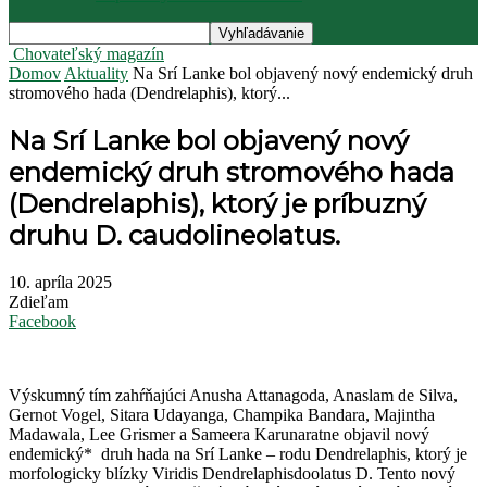
Chovateľský magazín
Domov
Aktuality
Na Srí Lanke bol objavený nový endemický druh
stromového hada (Dendrelaphis), ktorý...
Na Srí Lanke bol objavený nový
endemický druh stromového hada
(Dendrelaphis), ktorý je príbuzný
druhu D. caudolineolatus.
10. apríla 2025
Zdieľam
Facebook
Výskumný tím zahŕňajúci Anusha Attanagoda, Anaslam de Silva,
Gernot Vogel, Sitara Udayanga, Champika Bandara, Majintha
Madawala, Lee Grismer a Sameera Karunaratne objavil nový
endemický* druh hada na Srí Lanke – rodu Dendrelaphis, ktorý je
morfologicky blízky Viridis Dendrelaphisdoolatus D. Tento nový