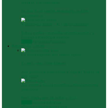
druhu D. caudolineolatus.
Invázny žravý sumček znepokojuje českých
prírodovedcov
Vzduchovací kameň – Je v akváriu potrebný?
Ryby a rybičky – najväčšia akvaristická burza v
Čechách s dlhoročnou tradíciou
Všetko
Akvaristika
Teraristika
Hospodárske zvieratá
Čo chýba sliepkam, keď nenesú vajcia?
Kvasnice ako súčasť kŕmenia
Ako prechádzať kanibalizmu u sliepok? Toto by ste
mali vedieť.
Aké plemená husí sú najlepšie na mäso? Podrobný
sprievodca
Prečo sliepky prestali znášať vajcia?
Všetko
Hovädzí dobytok a
ošípané
Hydina
Hrabavá
Vodná