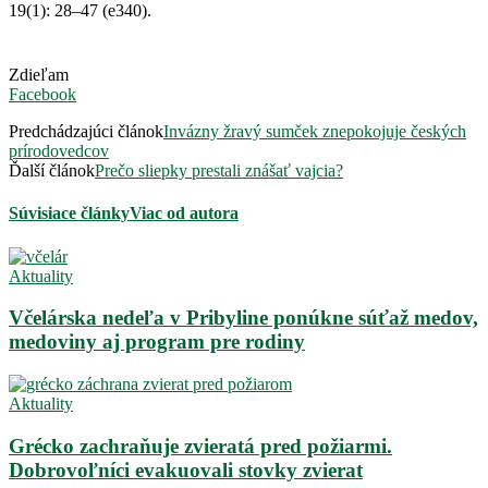
19(1): 28–47 (e340).
Zdieľam
Facebook
Predchádzajúci článok
Invázny žravý sumček znepokojuje českých
prírodovedcov
Ďalší článok
Prečo sliepky prestali znášať vajcia?
Súvisiace články
Viac od autora
Aktuality
Včelárska nedeľa v Pribyline ponúkne súťaž medov,
medoviny aj program pre rodiny
Aktuality
Grécko zachraňuje zvieratá pred požiarmi.
Dobrovoľníci evakuovali stovky zvierat