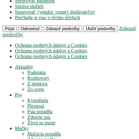
Spravovať možnosti
Správa služieb
Spravovať {vendor_count} dodávateľov
Prečítajte si viac o týchto účeloch
Zobraziť
Prijať
Odmietnuť
Zobraziť predvoľby
Uložiť predvoľby
predvoľby
Ochrana osobných údajov a Cookies
Ochrana osobných údajov a Cookies
Ochrana osobných údajov a Cookies
Aktuality
Podujatia
Rozhovory
Z domova
Zo sveta
Psy
Kynológia
Plemená
Psia poradňa
Zdravie psa
Život so psom
Mačky
Mačacia poradňa