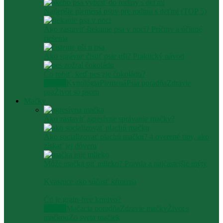
Najlepšie plemená psov pre rodinu s deťmi (TOP 5)
Ako zastaviť štekanie psa v noci? Príčiny a účinné
riešenia
Ako správne čistiť psie uši? Praktický návod
Čo robiť, keď pes zje čokoládu?
Všetko
Kynológia
Plemená
Psia poradňa
Zdravie
psa
Život so psom
Mačky
Ako zastaviť agresívne správanie mačky​?
Ako socializovať plachú mačku? 4 overené tipy, ako
získať jej dôveru
Môže mačka piť mlieko? Pravda a najčastejšie mýty
Kvasnice ako súčasť kŕmenia
Čo je grain-free krmivo?
Všetko
Mačacia poradňa
Zdravie mačky
Život s
mačkou
Zo sveta mačiek