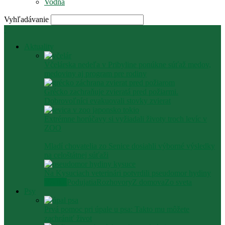
Vodná
Vyhľadávanie
Aktuality
Včelárska nedeľa v Pribyline ponúkne súťaž medov,
medoviny aj program pre rodiny
Grécko zachraňuje zvieratá pred požiarmi.
Dobrovoľníci evakuovali stovky zvierat
Extrémne horúčavy si vyžiadali životy troch levíc v
ZOO
Mladí chovatelia zo Senice dosiahli výborné výsledky
na celoštátnej súťaži
Na Kysuciach veterinári potvrdili pseudomor hydiny
Všetko
Podujatia
Rozhovory
Z domova
Zo sveta
Psy
Prvá pomoc pri úpale u psa: Takto mu môžete
zachrániť život