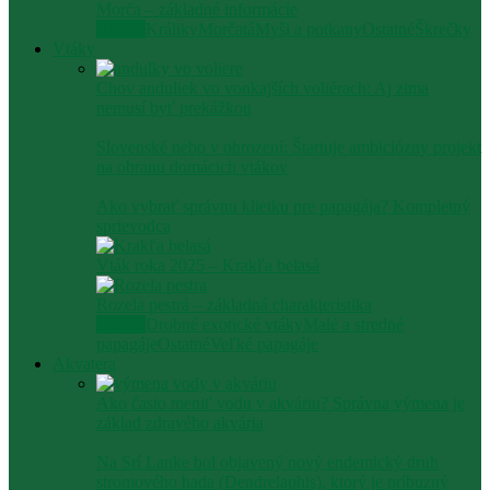
Morča – základné informácie
Všetko
Králiky
Morčatá
Myši a potkany
Ostatné
Škrečky
Vtáky
Chov anduliek vo vonkajších voliérach: Aj zima
nemusí byť prekážkou
Slovenské nebo v ohrození: Štartuje ambiciózny projekt
na obranu domácich vtákov
Ako vybrať správnu klietku pre papagája? Kompletný
sprievodca
Vták roka 2025 – Krakľa belasá
Rozela pestrá – základná charakteristika
Všetko
Drobné exotické vtáky
Malé a stredné
papagáje
Ostatné
Veľké papagáje
Akvatera
Ako často meniť vodu v akváriu? Správna výmena je
základ zdravého akvária
Na Srí Lanke bol objavený nový endemický druh
stromového hada (Dendrelaphis), ktorý je príbuzný