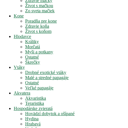
Zdravie mačky
Život s mačkou
Zo sveta mačiek
Kone
Poradňa pre kone
Zdravie koňa
Život s koňom
Hlodavce
Králiky
Morčatá
Myši a potkany
Ostatné
Škrečky
Vtáky
Drobné exotické vtáky
Malé a stredné papagáje
Ostatné
Veľké papagáje
Akvatera
Akvaristika
Teraristika
Hospodárske zvieratá
Hovädzí dobytok a ošípané
Hydina
Hrabavá