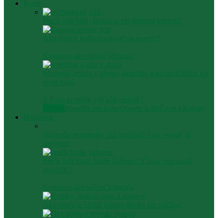
Kone
Prečo môj kôň chudne aj pri dobrom kŕmení?
Ako naučiť koňa reagovať na povely?
Kvasnice ako súčasť kŕmenia
Moderné trendy v chove, genetike a technológiách vo
svete koní
Z čoho sa môže váš kôň otráviť?
Všetko
Poradňa pre kone
Zdravie koňa
Život s koňom
Hlodavce
Najlepšie podstielky pre morčatá: Ako vybrať tú
správnu?
Prečo môj zajac hrabe koberec? Čo sa vám snaží
povedať?
Kvasnice ako súčasť kŕmenia
Ako správne zložiť kŕmnu dávku pre králika?