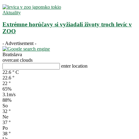
Aktuality
Extrémne horúčavy si vyžiadali životy troch levíc v
ZOO
- Advertisement -
Bratislava
overcast clouds
enter location
22.6
°
C
22.6
°
22
°
65%
3.1m/s
88%
So
32
°
Ne
37
°
Po
38
°