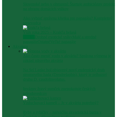
Slovenské nebo v ohrození: Štartuje ambiciózny projekt
na obranu domácich vtákov
Ako vybrať správnu klietku pre papagája? Kompletný
sprievodca
Vták roka 2025 – Krakľa belasá
Všetko
Drobné exotické vtáky
Malé a stredné
papagáje
Ostatné
Veľké papagáje
Akvatera
Ako často meniť vodu v akváriu? Správna výmena je
základ zdravého akvária
Na Srí Lanke bol objavený nový endemický druh
stromového hada (Dendrelaphis), ktorý je príbuzný
druhu D. caudolineolatus.
Invázny žravý sumček znepokojuje českých
prírodovedcov
Vzduchovací kameň – Je v akváriu potrebný?
Ryby a rybičky – najväčšia akvaristická burza v
Čechách s dlhoročnou tradíciou