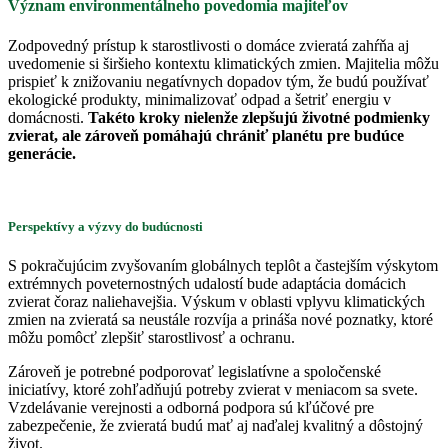
Význam environmentálneho povedomia majiteľov
Zodpovedný prístup k starostlivosti o domáce zvieratá zahŕňa aj
uvedomenie si širšieho kontextu klimatických zmien. Majitelia môžu
prispieť k znižovaniu negatívnych dopadov tým, že budú používať
ekologické produkty, minimalizovať odpad a šetriť energiu v
domácnosti.
Takéto kroky nielenže zlepšujú životné podmienky
zvierat, ale zároveň pomáhajú chrániť planétu pre budúce
generácie.
Perspektívy a výzvy do budúcnosti
S pokračujúcim zvyšovaním globálnych teplôt a častejším výskytom
extrémnych poveternostných udalostí bude adaptácia domácich
zvierat čoraz naliehavejšia. Výskum v oblasti vplyvu klimatických
zmien na zvieratá sa neustále rozvíja a prináša nové poznatky, ktoré
môžu pomôcť zlepšiť starostlivosť a ochranu.
Zároveň je potrebné podporovať legislatívne a spoločenské
iniciatívy, ktoré zohľadňujú potreby zvierat v meniacom sa svete.
Vzdelávanie verejnosti a odborná podpora sú kľúčové pre
zabezpečenie, že zvieratá budú mať aj naďalej kvalitný a dôstojný
život.