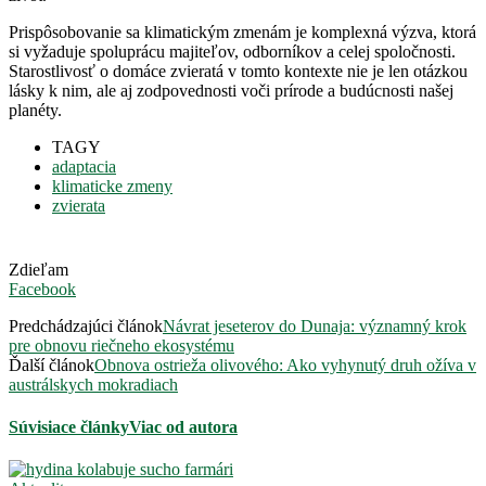
Prispôsobovanie sa klimatickým zmenám je komplexná výzva, ktorá
si vyžaduje spoluprácu majiteľov, odborníkov a celej spoločnosti.
Starostlivosť o domáce zvieratá v tomto kontexte nie je len otázkou
lásky k nim, ale aj zodpovednosti voči prírode a budúcnosti našej
planéty.
TAGY
adaptacia
klimaticke zmeny
zvierata
Zdieľam
Facebook
Predchádzajúci článok
Návrat jeseterov do Dunaja: významný krok
pre obnovu riečneho ekosystému
Ďalší článok
Obnova ostrieža olivového: Ako vyhynutý druh ožíva v
austrálskych mokradiach
Súvisiace články
Viac od autora