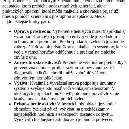
Prispôsobenie sa klimatickým zmenám nie je len otázkou genetickej
adaptácie, ktorá prebieha počas mnohých generácií, ale aj
praktických opatrení, ktoré môžu majitelia a chovatelia prijať už
dnes a pomôcť zvieratám s postupnou adaptáciou. Medzi
najdôležitejšie kroky patrí:
Úprava prostredia:
Vytvorenie tienistých miest (napríklad aj
výsadbou stromov) a prístup k čerstvej vode je základom
ochrany pred prehriatím. Pre hospodárske zvieratá je vhodné
zabezpečiť dostatok prístreškov a chladiacich systémov, kde si
vedia v rámci horúčav oddýchnuť a prečkať najteplejšie
chvíle z dňa.
Zdravotná starostlivosť:
Pravidelné veterinárne prehliadky a
preventívna ochrana proti parazitom sú nevyhnutné. Včasná
diagnostika a liečba chorôb môžu zabrániť vážnym
zdravotným komplikáciám.
Výživa:
Kvalitná a vyvážená strava podporuje imunitný
systém a zvyšuje odolnosť voči vonkajším stresorom. V
niektorých prípadoch môže byť potrebné upraviť zloženie
krmiva podľa aktuálnych potrieb zvierat.
Prispôsobenie aktivít:
V horúcich obdobiach je vhodné
obmedziť fyzickú záťaž, vyhýbať sa prechádzkam v
najteplejších hodinách a zabezpečiť dostatok oddychu.
Využívať chladnejšie časti dňa ako je ráno či podvečer.