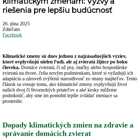
klimatickým zmenám: Výzvy a
riešenia pre lepšiu budúcnosť
26. júna 2025
Zdieľam
Facebook
Klimatické zmeny sú dnes jednou z najzásadnejších výziev,
ktoré ovplyvňujú nielen ľudí, ale aj zvieratá žijúce po boku
človeka.
Domáce zvieratá, či už psy, mačky alebo hospodárske
zvieratá na dvore, čelia novým podmienkam, ktoré si vyžadujú ich
adaptáciu a zároveň zvýšenú starostlivosť zo strany majiteľov. Tento
článok sa venuje tomu, ako klimatické zmeny ovplyvňujú život
našich dvoj či štvornohých priateľov a aké kroky môžeme
podniknúť, aby sme im pomohli lepšie zvládať meniace sa
prostredie.
Dopady klimatických zmien na zdravie a
správanie domácich zvierat