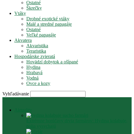
Ostatné
Škrečky
Vtáky
Drobné exotické vtáky
Malé a stredné papagáje
Ostatné
Veľké papagáje
Akvatera
Akvaristika
Teraristika
Hospodárske zvieratá
Hovädzí dobytok a ošípané
Hydina
Hrabavá
Vodná
Ovce a kozy
Vyhľadávanie
Aktuality
Extrémne horúčavy drvia farmárov: Hydina kolabuje,
polia vysychajú