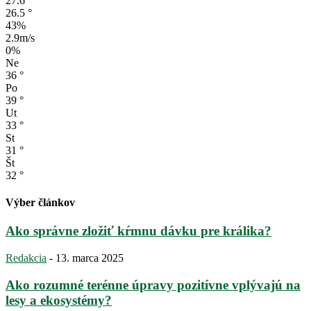
27.6
°
26.5
°
43%
2.9m/s
0%
Ne
36
°
Po
39
°
Ut
33
°
St
31
°
Št
32
°
Výber článkov
Ako správne zložiť kŕmnu dávku pre králika?
Redakcia
-
13. marca 2025
Ako rozumné terénne úpravy pozitívne vplývajú na
lesy a ekosystémy?