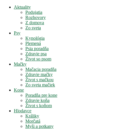
Aktuality
Podujatia
Rozhovory
Z domova
Zo sveta
Psy
Kynológia
Plemená
Psia poradňa
Zdravie psa
Život so psom
Mačky
Mačacia poradňa
Zdravie mačky
Život s mačkou
Zo sveta mačiek
Kone
Poradňa pre kone
Zdravie koňa
Život s koňom
Hlodavce
Králiky
Morčatá
Myši a potkany