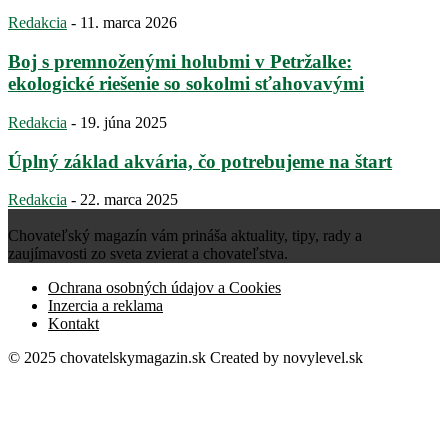
Redakcia
-
11. marca 2026
Boj s premnoženými holubmi v Petržalke:
ekologické riešenie so sokolmi sťahovavými
Redakcia
-
19. júna 2025
Úplný základ akvária, čo potrebujeme na štart
Redakcia
-
22. marca 2025
Chovateľský magazín vám prináša aktuality, tipy, rady a
zaujímavosti zo sveta zvierat a chovateľstva.
Ochrana osobných údajov a Cookies
Inzercia a reklama
Kontakt
© 2025 chovatelskymagazin.sk Created by
novylevel.sk