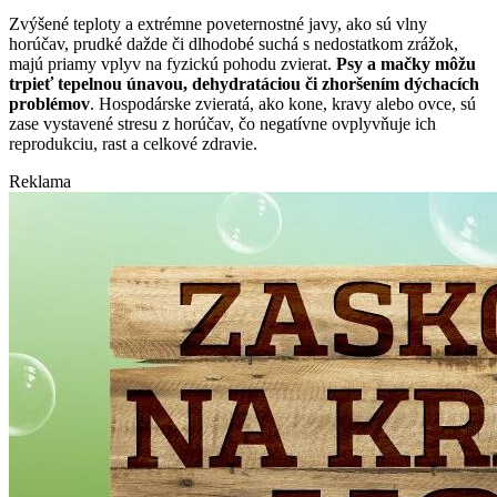
Zvýšené teploty a extrémne poveternostné javy, ako sú vlny
horúčav, prudké dažde či dlhodobé suchá s nedostatkom zrážok,
majú priamy vplyv na fyzickú pohodu zvierat.
Psy a mačky môžu
trpieť tepelnou únavou, dehydratáciou či zhoršením dýchacích
problémov
. Hospodárske zvieratá, ako kone, kravy alebo ovce, sú
zase vystavené stresu z horúčav, čo negatívne ovplyvňuje ich
reprodukciu, rast a celkové zdravie.
Reklama