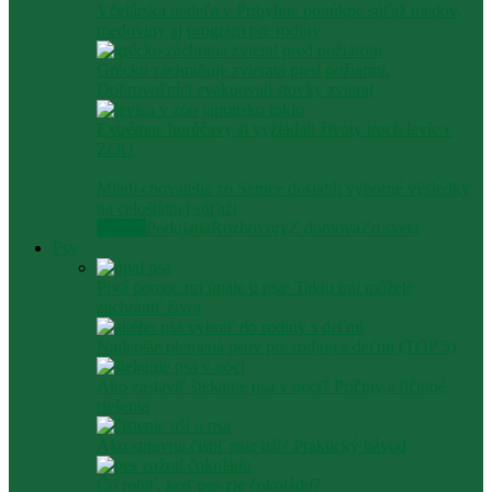
Včelárska nedeľa v Pribyline ponúkne súťaž medov,
medoviny aj program pre rodiny
Grécko zachraňuje zvieratá pred požiarmi.
Dobrovoľníci evakuovali stovky zvierat
Extrémne horúčavy si vyžiadali životy troch levíc v
ZOO
Mladí chovatelia zo Senice dosiahli výborné výsledky
na celoštátnej súťaži
Všetko
Podujatia
Rozhovory
Z domova
Zo sveta
Psy
Prvá pomoc pri úpale u psa: Takto mu môžete
zachrániť život
Najlepšie plemená psov pre rodinu s deťmi (TOP 5)
Ako zastaviť štekanie psa v noci? Príčiny a účinné
riešenia
Ako správne čistiť psie uši? Praktický návod
Čo robiť, keď pes zje čokoládu?