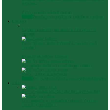
svete koní
Z čoho sa môže váš kôň otráviť?
Všetko
Poradňa pre kone
Zdravie koňa
Život s koňom
Hlodavce
Najlepšie podstielky pre morčatá: Ako vybrať tú
správnu?
Prečo môj zajac hrabe koberec? Čo sa vám snaží
povedať?
Kvasnice ako súčasť kŕmenia
Ako správne zložiť kŕmnu dávku pre králika?
Morča – základné informácie
Všetko
Králiky
Morčatá
Myši a potkany
Ostatné
Škrečky
Vtáky
Prečo sa papagáj bojí rúk a ako ho zbaviť strachu?
Chov anduliek vo vonkajších voliérach: Aj zima
nemusí byť prekážkou