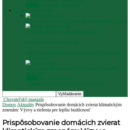
Všetko
Akvaristika
Teraristika
Hospodárske zvieratá
Ktoré plemená oviec sú najlepšie na vlnu? Máme 3 tipy
Čo chýba sliepkam, keď nenesú vajcia?
Kvasnice ako súčasť kŕmenia
Ako prechádzať kanibalizmu u sliepok? Toto by ste
mali vedieť.
Aké plemená husí sú najlepšie na mäso? Podrobný
sprievodca
Všetko
Hovädzí dobytok a
ošípané
Hydina
Hrabavá
Vodná
Ovce a kozy
Chovateľský magazín
Domov
Aktuality
Prispôsobovanie domácich zvierat klimatickým
zmenám: Výzvy a riešenia pre lepšiu budúcnosť
Prispôsobovanie domácich zvierat