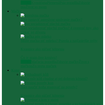
Všetko
Kynológia
Plemená
Psia poradňa
Zdravie
psa
Život so psom
Mačky
Ako zastaviť agresívne správanie mačky​?
Ako socializovať plachú mačku? 4 overené tipy, ako
získať jej dôveru
Môže mačka piť mlieko? Pravda a najčastejšie mýty
Kvasnice ako súčasť kŕmenia
Čo je grain-free krmivo?
Všetko
Mačacia poradňa
Zdravie mačky
Život s
mačkou
Zo sveta mačiek
Kone
Prečo môj kôň chudne aj pri dobrom kŕmení?
Ako naučiť koňa reagovať na povely?
Kvasnice ako súčasť kŕmenia
Moderné trendy v chove, genetike a technológiách vo