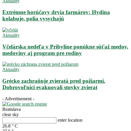
Aktuality
Extrémne horúčavy drvia farmárov: Hydina
kolabuje, polia vysychajú
Aktuality
Včelárska nedeľa v Pribyline ponúkne súťaž medov,
medoviny aj program pre rodiny
Aktuality
Grécko zachraňuje zvieratá pred požiarmi.
Dobrovoľníci evakuovali stovky zvierat
- Advertisement -
Bratislava
clear sky
enter location
26.8
°
C