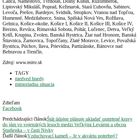
Čadca, Námestovo, Tvrdošín, Dolný Kubín, Ružomberok,
Liptovský Mikuláš, Poprad, Kežmarok, Stará Ľubovňa, Sabinov,
Levoča, Prešov, Bardejov, Svidník, Stropkov, Vranou nad Topľou,
Humenné, Medzilaborce, Snina, Spišská Nová Ves, Rožňava,
Gelnica, Košice-okolie, Košice I, Košice II, Košice III, Košice IV,
Brezno, Revúca, Rimavská Sobota, Poltár, Lučenec, Detva, Veľký
Krtíš, Krupina, Zvolen, Banská Bystrica, Žiar nad Hronom, Banská
Štiavnica, Žarnovica, Topoľčany, Zlaté Moravce, Levice, Považská
Bystrica, Púchov, Ilava, Prievidza, Partizánske, Bánovce nad
Bebravou a Trenčín.
Zdroj: www.minv.sk
TAGY
medved hnedy
mimoriadna situacia
Zdieľam
Facebook
Predchádzajúci článok
Štát údajne plánuje ukladať usmrtené kravy
do jám vo vojenských lesoch medzi Veľkými Levármi a obcou
Studienka – v časti Nivky
Ďalší článok
Vzduchovací kameň – Je v akváriu potrebný?