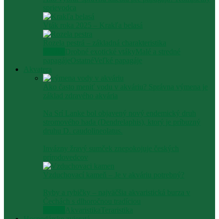
sprievodca
Vták roka 2025 – Krakľa belasá
Rozela pestrá – základná charakteristika
Všetko
Drobné exotické vtáky
Malé a stredné
papagáje
Ostatné
Veľké papagáje
Akvatera
Ako často meniť vodu v akváriu? Správna výmena je
základ zdravého akvária
Na Srí Lanke bol objavený nový endemický druh
stromového hada (Dendrelaphis), ktorý je príbuzný
druhu D. caudolineolatus.
Invázny žravý sumček znepokojuje českých
prírodovedcov
Vzduchovací kameň – Je v akváriu potrebný?
Ryby a rybičky – najväčšia akvaristická burza v
Čechách s dlhoročnou tradíciou
Všetko
Akvaristika
Teraristika
Hospodárske zvieratá