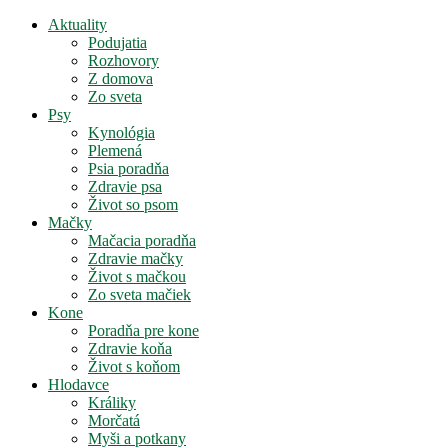
Aktuality
Podujatia
Rozhovory
Z domova
Zo sveta
Psy
Kynológia
Plemená
Psia poradňa
Zdravie psa
Život so psom
Mačky
Mačacia poradňa
Zdravie mačky
Život s mačkou
Zo sveta mačiek
Kone
Poradňa pre kone
Zdravie koňa
Život s koňom
Hlodavce
Králiky
Morčatá
Myši a potkany