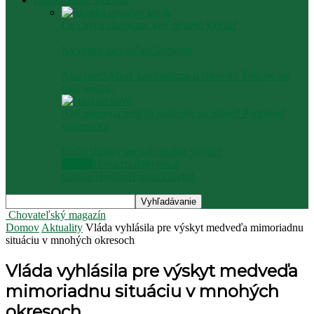
Čo chýba sliepkam, keď nenesú vajcia?
Kvasnice ako súčasť kŕmenia
Ako prechádzať kanibalizmu u sliepok? Toto by ste
mali vedieť.
Aké plemená husí sú najlepšie na mäso? Podrobný
sprievodca
Prečo sliepky prestali znášať vajcia?
Všetko
Hovädzí dobytok a
ošípané
Hydina
Hrabavá
Vodná
Chovateľský magazín
Domov
Aktuality
Vláda vyhlásila pre výskyt medveďa mimoriadnu
situáciu v mnohých okresoch
Vláda vyhlásila pre výskyt medveďa
mimoriadnu situáciu v mnohých
okresoch