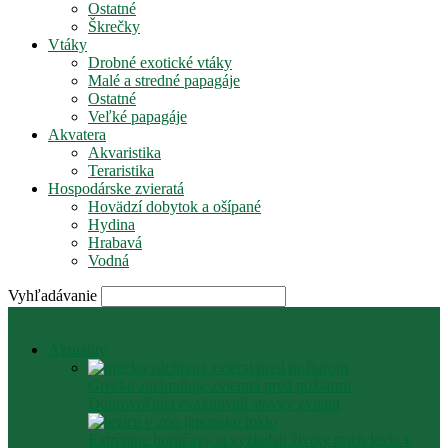
Ostatné
Škrečky
Vtáky
Drobné exotické vtáky
Malé a stredné papagáje
Ostatné
Veľké papagáje
Akvatera
Akvaristika
Teraristika
Hospodárske zvieratá
Hovädzí dobytok a ošípané
Hydina
Hrabavá
Vodná
Vyhľadávanie
Aktuality
Grécko zachraňuje zvieratá pred požiarmi.
Dobrovoľníci evakuovali stovky zvierat
Extrémne horúčavy si vyžiadali životy troch levíc v