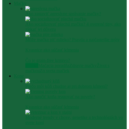
Mačky
Ako zastaviť agresívne správanie mačky​?
Ako socializovať plachú mačku? 4 overené tipy, ako
získať jej dôveru
Môže mačka piť mlieko? Pravda a najčastejšie mýty
Kvasnice ako súčasť kŕmenia
Čo je grain-free krmivo?
Všetko
Mačacia poradňa
Zdravie mačky
Život s
mačkou
Zo sveta mačiek
Kone
Prečo môj kôň chudne aj pri dobrom kŕmení?
Ako naučiť koňa reagovať na povely?
Kvasnice ako súčasť kŕmenia
Moderné trendy v chove, genetike a technológiách vo
svete koní