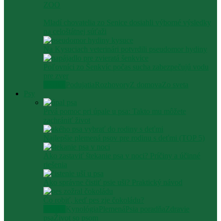
ZOO
Mladí chovatelia zo Senice dosiahli výborné výsledky
na celoštátnej súťaži
Na Kysuciach veterinári potvrdili pseudomor hydiny
Poľovníci zo Šenkvíc počas sucha zabezpečujú vodu
pre zver
Všetko
Podujatia
Rozhovory
Z domova
Zo sveta
Psy
Prvá pomoc pri úpale u psa: Takto mu môžete
zachrániť život
Najlepšie plemená psov pre rodinu s deťmi (TOP 5)
Ako zastaviť štekanie psa v noci? Príčiny a účinné
riešenia
Ako správne čistiť psie uši? Praktický návod
Čo robiť, keď pes zje čokoládu?
Všetko
Kynológia
Plemená
Psia poradňa
Zdravie
psa
Život so psom