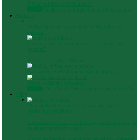
Z čoho sa môže váš kôň otráviť?
Všetko
Poradňa pre kone
Zdravie koňa
Život s koňom
Hlodavce
Najlepšie podstielky pre morčatá: Ako vybrať tú
správnu?
Prečo môj zajac hrabe koberec? Čo sa vám snaží
povedať?
Kvasnice ako súčasť kŕmenia
Ako správne zložiť kŕmnu dávku pre králika?
Morča – základné informácie
Všetko
Králiky
Morčatá
Myši a potkany
Ostatné
Škrečky
Vtáky
Chov anduliek vo vonkajších voliérach: Aj zima
nemusí byť prekážkou
Slovenské nebo v ohrození: Štartuje ambiciózny projekt
na obranu domácich vtákov
Ako vybrať správnu klietku pre papagája? Kompletný