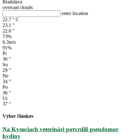
Bratislava
overcast clouds
enter location
22.7
°
C
23.1
°
22.6
°
73%
6.3m/s
91%
Pi
30
°
So
29
°
Ne
34
°
Po
36
°
Ut
37
°
Výber článkov
Na Kysuciach veterinári potvrdili pseudomor
hydiny