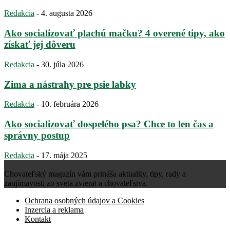
Redakcia
-
4. augusta 2026
Ako socializovať plachú mačku? 4 overené tipy, ako
získať jej dôveru
Redakcia
-
30. júla 2026
Zima a nástrahy pre psie labky
Redakcia
-
10. februára 2026
Ako socializovať dospelého psa? Chce to len čas a
správny postup
Redakcia
-
17. mája 2025
Chovateľský magazín vám prináša aktuality, tipy, rady a
zaujímavosti zo sveta zvierat a chovateľstva.
Ochrana osobných údajov a Cookies
Inzercia a reklama
Kontakt