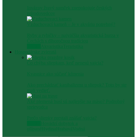
Invázny žravý sumček znepokojuje českých
prírodovedcov
Vzduchovací kameň – Je v akváriu potrebný?
Ryby a rybičky – najväčšia akvaristická burza v
Čechách s dlhoročnou tradíciou
Všetko
Akvaristika
Teraristika
Hospodárske zvieratá
Čo chýba sliepkam, keď nenesú vajcia?
Kvasnice ako súčasť kŕmenia
Ako prechádzať kanibalizmu u sliepok? Toto by ste
mali vedieť.
Aké plemená husí sú najlepšie na mäso? Podrobný
sprievodca
Prečo sliepky prestali znášať vajcia?
Všetko
Hovädzí dobytok a
ošípané
Hydina
Hrabavá
Vodná