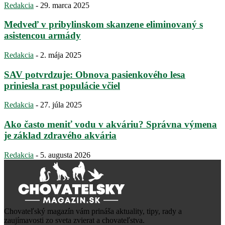
Redakcia
-
29. marca 2025
Medveď v pribylinskom skanzene eliminovaný s
asistencou armády
Redakcia
-
2. mája 2025
SAV potvrdzuje: Obnova pasienkového lesa
priniesla rast populácie včiel
Redakcia
-
27. júla 2025
Ako často meniť vodu v akváriu? Správna výmena
je základ zdravého akvária
Redakcia
-
5. augusta 2026
Chovateľský magazín vám prináša aktuality, tipy, rady a
zaujímavosti zo sveta zvierat a chovateľstva.