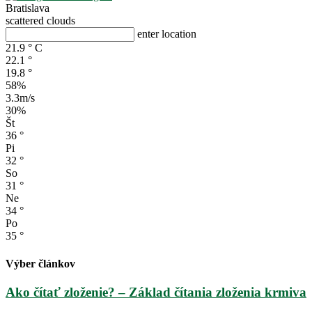
Bratislava
scattered clouds
enter location
21.9
°
C
22.1
°
19.8
°
58%
3.3m/s
30%
Št
36
°
Pi
32
°
So
31
°
Ne
34
°
Po
35
°
Výber článkov
Ako čítať zloženie? – Základ čítania zloženia krmiva