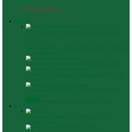
Aktuality
Extrémne horúčavy si vyžiadali životy troch levíc v
ZOO
Mladí chovatelia zo Senice dosiahli výborné výsledky
na celoštátnej súťaži
Na Kysuciach veterinári potvrdili pseudomor hydiny
Poľovníci zo Šenkvíc počas sucha zabezpečujú vodu
pre zver
Prehrievanie domácností ohrozuje ľudí aj domácich
miláčikov
Všetko
Podujatia
Rozhovory
Z domova
Zo sveta
Psy
Prvá pomoc pri úpale u psa: Takto mu môžete
zachrániť život