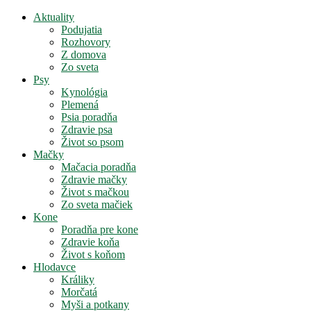
Aktuality
Podujatia
Rozhovory
Z domova
Zo sveta
Psy
Kynológia
Plemená
Psia poradňa
Zdravie psa
Život so psom
Mačky
Mačacia poradňa
Zdravie mačky
Život s mačkou
Zo sveta mačiek
Kone
Poradňa pre kone
Zdravie koňa
Život s koňom
Hlodavce
Králiky
Morčatá
Myši a potkany