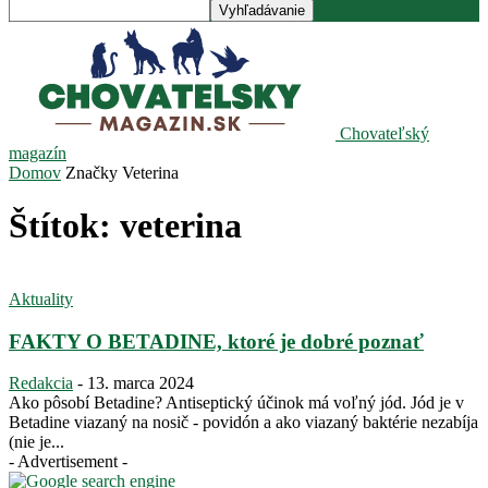
Chovateľský
magazín
Domov
Značky
Veterina
Štítok: veterina
Aktuality
FAKTY O BETADINE, ktoré je dobré poznať
Redakcia
-
13. marca 2024
Ako pôsobí Betadine? Antiseptický účinok má voľný jód. Jód je v
Betadine viazaný na nosič - povidón a ako viazaný baktérie nezabíja
(nie je...
- Advertisement -