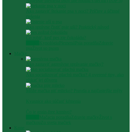
Najlepšie plemená psov pre rodinu s deťmi (TOP 5)
Ako zastaviť štekanie psa v noci? Príčiny a účinné
riešenia
Ako správne čistiť psie uši? Praktický návod
Čo robiť, keď pes zje čokoládu?
Všetko
Kynológia
Plemená
Psia poradňa
Zdravie
psa
Život so psom
Mačky
Ako zastaviť agresívne správanie mačky​?
Ako socializovať plachú mačku? 4 overené tipy, ako
získať jej dôveru
Môže mačka piť mlieko? Pravda a najčastejšie mýty
Kvasnice ako súčasť kŕmenia
Čo je grain-free krmivo?
Všetko
Mačacia poradňa
Zdravie mačky
Život s
mačkou
Zo sveta mačiek
Kone