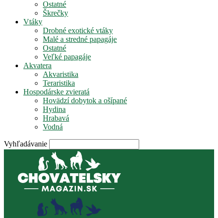
Ostatné
Škrečky
Vtáky
Drobné exotické vtáky
Malé a stredné papagáje
Ostatné
Veľké papagáje
Akvatera
Akvaristika
Teraristika
Hospodárske zvieratá
Hovädzí dobytok a ošípané
Hydina
Hrabavá
Vodná
Vyhľadávanie