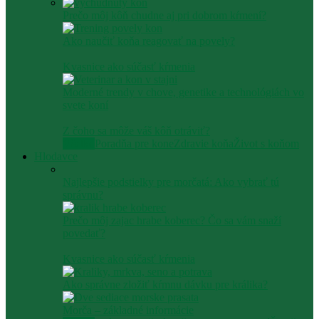
Prečo môj kôň chudne aj pri dobrom kŕmení?
Ako naučiť koňa reagovať na povely?
Kvasnice ako súčasť kŕmenia
Moderné trendy v chove, genetike a technológiách vo
svete koní
Z čoho sa môže váš kôň otráviť?
Všetko
Poradňa pre kone
Zdravie koňa
Život s koňom
Hlodavce
Najlepšie podstielky pre morčatá: Ako vybrať tú
správnu?
Prečo môj zajac hrabe koberec? Čo sa vám snaží
povedať?
Kvasnice ako súčasť kŕmenia
Ako správne zložiť kŕmnu dávku pre králika?
Morča – základné informácie