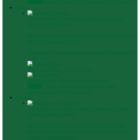
Všetko
Králiky
Morčatá
Myši a potkany
Ostatné
Škrečky
Vtáky
Chov anduliek vo vonkajších voliérach: Aj zima
nemusí byť prekážkou
Slovenské nebo v ohrození: Štartuje ambiciózny projekt
na obranu domácich vtákov
Ako vybrať správnu klietku pre papagája? Kompletný
sprievodca
Vták roka 2025 – Krakľa belasá
Rozela pestrá – základná charakteristika
Všetko
Drobné exotické vtáky
Malé a stredné
papagáje
Ostatné
Veľké papagáje
Akvatera
Ako často meniť vodu v akváriu? Správna výmena je
základ zdravého akvária
Na Srí Lanke bol objavený nový endemický druh
stromového hada (Dendrelaphis), ktorý je príbuzný
druhu D. caudolineolatus.