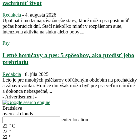
zachrániť život
Redakcia
-
4. augusta 2026
Úpal patrí medzi najzávažnejšie stavy, ktoré môžu psa postihnúť
počas horúcich dní. Stačí niekoľko minút v rozpálenom aute,
intenzívna aktivita na slnku alebo pobyt...
Psy
Letné horúčavy a pes: 5 spôsobov, ako predísť jeho
prehriatiu
Redakcia
-
8. júla 2025
Leto je pre mnohých psíčkarov obľúbeným obdobím na prechádzky
a zábavu vonku. Horúce dni však môžu byť pre psa veľmi náročné
a dokonca nebezpečné,...
- Advertisement -
Bratislava
overcast clouds
enter location
22
°
C
22
°
22
°