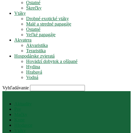
Ostatné
Škrečky
Vtáky
Drobné exotické vtáky
Malé a stredné papagáje
Ostatné
Veľké papagáje
Akvatera
Akvaristika
Teraristika
Hospodárske zvieratá
Hovädzí dobytok a ošípané
Hydina
Hrabavá
Vodná
Vyhľadávanie
Aktuality
Psy
Mačky
Kone
Hlodavce
Vtáky