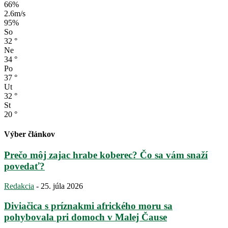
66%
2.6m/s
95%
So
32
°
Ne
34
°
Po
37
°
Ut
32
°
St
20
°
Výber článkov
Prečo môj zajac hrabe koberec? Čo sa vám snaží
povedať?
Redakcia
-
25. júla 2026
Diviačica s príznakmi afrického moru sa
pohybovala pri domoch v Malej Čause