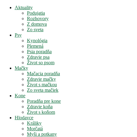
Aktuality
Podujatia
Rozhovory
Z domova
Zo sveta
Psy
Kynológia
Plemená
Psia poradňa
Zdravie psa
Život so psom
Mačky
Mačacia poradňa
Zdravie mačky
Život s mačkou
Zo sveta mačiek
Kone
Poradňa pre kone
Zdravie koňa
Život s koňom
Hlodavce
Králiky
Morčatá
Myši a potkany