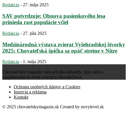
Redakcia
-
27. mája 2025
SAV potvrdzuje: Obnova pasienkového lesa
priniesla rast populácie včiel
Redakcia
-
27. júla 2025
Medzinárodná výstava zvierat Vyšehradskej štvorky
2025: Chovateľská špička sa opäť stretne v Nitre
Redakcia
-
1. mája 2025
Chovateľský magazín vám prináša aktuality, tipy, rady a
zaujímavosti zo sveta zvierat a chovateľstva.
Ochrana osobných údajov a Cookies
Inzercia a reklama
Kontakt
© 2025 chovatelskymagazin.sk Created by
novylevel.sk