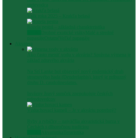
sprievodca
Vták roka 2025 – Krakľa belasá
Rozela pestrá – základná charakteristika
Všetko
Drobné exotické vtáky
Malé a stredné
papagáje
Ostatné
Veľké papagáje
Akvatera
Ako často meniť vodu v akváriu? Správna výmena je
základ zdravého akvária
Na Srí Lanke bol objavený nový endemický druh
stromového hada (Dendrelaphis), ktorý je príbuzný
druhu D. caudolineolatus.
Invázny žravý sumček znepokojuje českých
prírodovedcov
Vzduchovací kameň – Je v akváriu potrebný?
Ryby a rybičky – najväčšia akvaristická burza v
Čechách s dlhoročnou tradíciou
Všetko
Akvaristika
Teraristika
Hospodárske zvieratá