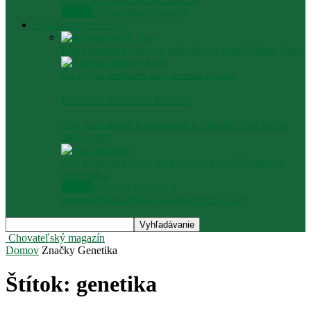
Všetko
Akvaristika
Teraristika
Hospodárske zvieratá
Ktoré plemená oviec sú najlepšie na vlnu? Máme 3 tipy
Čo chýba sliepkam, keď nenesú vajcia?
Kvasnice ako súčasť kŕmenia
Ako prechádzať kanibalizmu u sliepok? Toto by ste
mali vedieť.
Aké plemená husí sú najlepšie na mäso? Podrobný
sprievodca
Všetko
Hovädzí dobytok a
ošípané
Hydina
Hrabavá
Vodná
Ovce a kozy
Chovateľský magazín
Domov
Značky
Genetika
Štítok: genetika