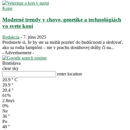
Kone
Moderné trendy v chove, genetike a technológiách
vo svete koní
Redakcia
-
7. júna 2025
Predstavte si, že by ste sa mohli pozrieť do budúcnosti a sledovať,
ako sa rodia šampióni – nie v prachu dostihovej dráhy či na...
- Advertisement -
Bratislava
clear sky
enter location
20.9
°
C
20.9
°
20.4
°
61%
2.8m/s
0%
Ne
36
°
Po
40
°