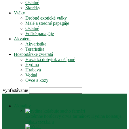
Ostatné
Škrečky
Vtáky
Drobné exotické vtáky
Malé a stredné papagáje
Ostatné
Veľké papagáje
Akvatera
Akvaristika
Teraristika
Hospodárske zvieratá
Hovädzí dobytok a ošípané
Hydina
Hrabavá
Vodná
Ovce a kozy
Vyhľadávanie
Aktuality
Extrémne horúčavy drvia farmárov: Hydina kolabuje,
polia vysychajú