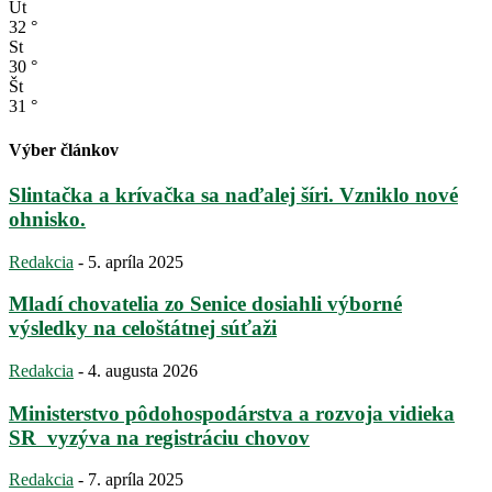
Ut
32
°
St
30
°
Št
31
°
Výber článkov
Slintačka a krívačka sa naďalej šíri. Vzniklo nové
ohnisko.
Redakcia
-
5. apríla 2025
Mladí chovatelia zo Senice dosiahli výborné
výsledky na celoštátnej súťaži
Redakcia
-
4. augusta 2026
Ministerstvo pôdohospodárstva a rozvoja vidieka
SR vyzýva na registráciu chovov
Redakcia
-
7. apríla 2025