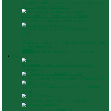
Včelárska nedeľa v Pribyline ponúkne súťaž medov,
medoviny aj program pre rodiny
Grécko zachraňuje zvieratá pred požiarmi.
Dobrovoľníci evakuovali stovky zvierat
Extrémne horúčavy si vyžiadali životy troch levíc v
ZOO
Mladí chovatelia zo Senice dosiahli výborné výsledky
na celoštátnej súťaži
Všetko
Podujatia
Rozhovory
Z domova
Zo sveta
Psy
Prvá pomoc pri úpale u psa: Takto mu môžete
zachrániť život
Najlepšie plemená psov pre rodinu s deťmi (TOP 5)
Ako zastaviť štekanie psa v noci? Príčiny a účinné
riešenia
Ako správne čistiť psie uši? Praktický návod
Čo robiť, keď pes zje čokoládu?