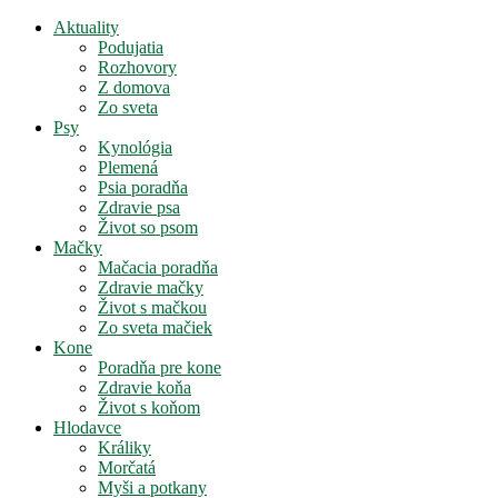
Aktuality
Podujatia
Rozhovory
Z domova
Zo sveta
Psy
Kynológia
Plemená
Psia poradňa
Zdravie psa
Život so psom
Mačky
Mačacia poradňa
Zdravie mačky
Život s mačkou
Zo sveta mačiek
Kone
Poradňa pre kone
Zdravie koňa
Život s koňom
Hlodavce
Králiky
Morčatá
Myši a potkany