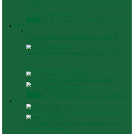
svete koní
Z čoho sa môže váš kôň otráviť?
Všetko
Poradňa pre kone
Zdravie koňa
Život s koňom
Hlodavce
Najlepšie podstielky pre morčatá: Ako vybrať tú
správnu?
Prečo môj zajac hrabe koberec? Čo sa vám snaží
povedať?
Kvasnice ako súčasť kŕmenia
Ako správne zložiť kŕmnu dávku pre králika?
Morča – základné informácie
Všetko
Králiky
Morčatá
Myši a potkany
Ostatné
Škrečky
Vtáky
Prečo sa papagáj bojí rúk a ako ho zbaviť strachu?
Chov anduliek vo vonkajších voliérach: Aj zima
nemusí byť prekážkou