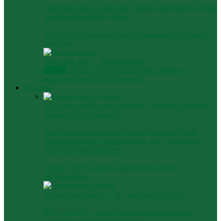
Slovenské nebo v ohrození: Štartuje ambiciózny projekt
na obranu domácich vtákov
Ako vybrať správnu klietku pre papagája? Kompletný
sprievodca
Vták roka 2025 – Krakľa belasá
Všetko
Drobné exotické vtáky
Malé a stredné
papagáje
Ostatné
Veľké papagáje
Akvatera
Ako často meniť vodu v akváriu? Správna výmena je
základ zdravého akvária
Na Srí Lanke bol objavený nový endemický druh
stromového hada (Dendrelaphis), ktorý je príbuzný
druhu D. caudolineolatus.
Invázny žravý sumček znepokojuje českých
prírodovedcov
Vzduchovací kameň – Je v akváriu potrebný?
Ryby a rybičky – najväčšia akvaristická burza v
Čechách s dlhoročnou tradíciou