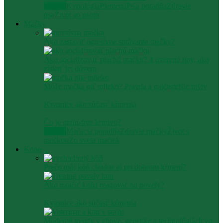
Všetko
Kynológia
Plemená
Psia poradňa
Zdravie
psa
Život so psom
Mačky
Ako zastaviť agresívne správanie mačky​?
Ako socializovať plachú mačku? 4 overené tipy, ako
získať jej dôveru
Môže mačka piť mlieko? Pravda a najčastejšie mýty
Kvasnice ako súčasť kŕmenia
Čo je grain-free krmivo?
Všetko
Mačacia poradňa
Zdravie mačky
Život s
mačkou
Zo sveta mačiek
Kone
Prečo môj kôň chudne aj pri dobrom kŕmení?
Ako naučiť koňa reagovať na povely?
Kvasnice ako súčasť kŕmenia
Moderné trendy v chove, genetike a technológiách vo