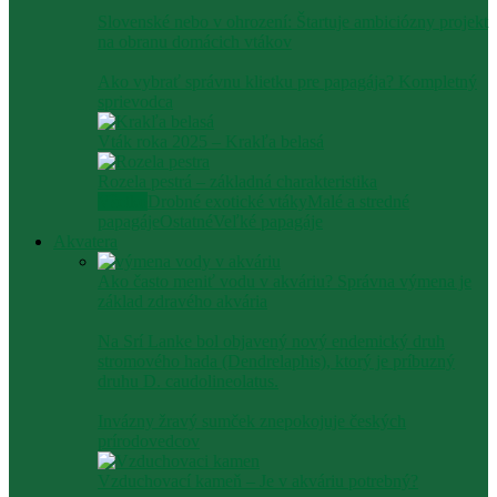
Slovenské nebo v ohrození: Štartuje ambiciózny projekt
na obranu domácich vtákov
Ako vybrať správnu klietku pre papagája? Kompletný
sprievodca
Vták roka 2025 – Krakľa belasá
Rozela pestrá – základná charakteristika
Všetko
Drobné exotické vtáky
Malé a stredné
papagáje
Ostatné
Veľké papagáje
Akvatera
Ako často meniť vodu v akváriu? Správna výmena je
základ zdravého akvária
Na Srí Lanke bol objavený nový endemický druh
stromového hada (Dendrelaphis), ktorý je príbuzný
druhu D. caudolineolatus.
Invázny žravý sumček znepokojuje českých
prírodovedcov
Vzduchovací kameň – Je v akváriu potrebný?