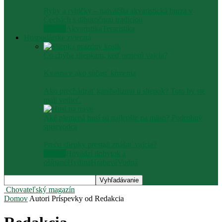
Ryby a rybičky – najväčšia akvaristická burza v
Čechách s dlhoročnou tradíciou
Všetko
Akvaristika
Teraristika
Hospodárske zvieratá
Čo chýba sliepkam, keď nenesú vajcia?
Kvasnice ako súčasť kŕmenia
Ako prechádzať kanibalizmu u sliepok? Toto by ste
mali vedieť.
Aké plemená husí sú najlepšie na mäso? Podrobný
sprievodca
Prečo sliepky prestali znášať vajcia?
Všetko
Hovädzí dobytok a
ošípané
Hydina
Hrabavá
Vodná
Chovateľský magazín
Domov
Autori
Príspevky od Redakcia