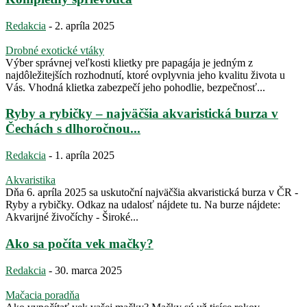
Redakcia
-
2. apríla 2025
Drobné exotické vtáky
Výber správnej veľkosti klietky pre papagája je jedným z
najdôležitejších rozhodnutí, ktoré ovplyvnia jeho kvalitu života u
Vás. Vhodná klietka zabezpečí jeho pohodlie, bezpečnosť...
Ryby a rybičky – najväčšia akvaristická burza v
Čechách s dlhoročnou...
Redakcia
-
1. apríla 2025
Akvaristika
Dňa 6. apríla 2025 sa uskutoční najväčšia akvaristická burza v ČR -
Ryby a rybičky. Odkaz na udalosť nájdete tu. Na burze nájdete:
Akvarijné živočíchy - Široké...
Ako sa počíta vek mačky?
Redakcia
-
30. marca 2025
Mačacia poradňa