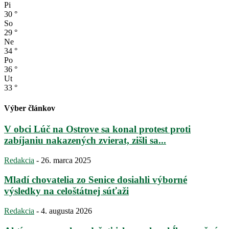
Pi
30
°
So
29
°
Ne
34
°
Po
36
°
Ut
33
°
Výber článkov
V obci Lúč na Ostrove sa konal protest proti
zabíjaniu nakazených zvierat, zišli sa...
Redakcia
-
26. marca 2025
Mladí chovatelia zo Senice dosiahli výborné
výsledky na celoštátnej súťaži
Redakcia
-
4. augusta 2026