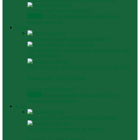
Čo robiť, keď pes zje čokoládu?
Všetko
Kynológia
Plemená
Psia poradňa
Zdravie
psa
Život so psom
Mačky
Ako zastaviť agresívne správanie mačky​?
Ako socializovať plachú mačku? 4 overené tipy, ako
získať jej dôveru
Môže mačka piť mlieko? Pravda a najčastejšie mýty
Kvasnice ako súčasť kŕmenia
Čo je grain-free krmivo?
Všetko
Mačacia poradňa
Zdravie mačky
Život s
mačkou
Zo sveta mačiek
Kone
Prečo môj kôň chudne aj pri dobrom kŕmení?
Ako naučiť koňa reagovať na povely?
Kvasnice ako súčasť kŕmenia