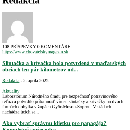
Redakcia
108 PRÍSPEVKY
0 KOMENTÁRE
https://www.chovatelskymagazin.sk
Slintačka a krívačka bola potvrdená v maďarských
obciach len pár kilometrov od...
Redakcia
-
2. apríla 2025
Aktuality
Laboratórium Národného úradu pre bezpečnosť potravinového
reťazca potvrdilo prítomnosť vírusu slintačky a krívačky na dvoch
farmách dobytka v župách Győr-Moson-Sopron. V stádach
nachádzajúcich sa...
Ako vybrať správnu klietku pre papagája?
Kompletný sprievodca