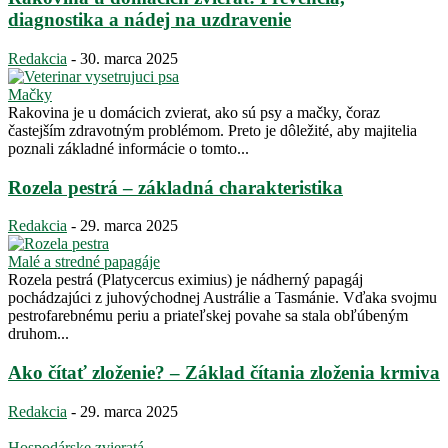
diagnostika a nádej na uzdravenie
Redakcia
-
30. marca 2025
Mačky
Rakovina je u domácich zvierat, ako sú psy a mačky, čoraz
častejším zdravotným problémom. Preto je dôležité, aby majitelia
poznali základné informácie o tomto...
Rozela pestrá – základná charakteristika
Redakcia
-
29. marca 2025
Malé a stredné papagáje
Rozela pestrá (Platycercus eximius) je nádherný papagáj
pochádzajúci z juhovýchodnej Austrálie a Tasmánie. Vďaka svojmu
pestrofarebnému periu a priateľskej povahe sa stala obľúbeným
druhom...
Ako čítať zloženie? – Základ čítania zloženia krmiva
Redakcia
-
29. marca 2025
Hospodárske zvieratá