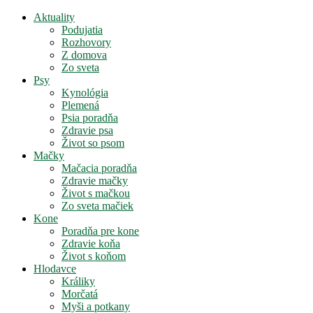
Aktuality
Podujatia
Rozhovory
Z domova
Zo sveta
Psy
Kynológia
Plemená
Psia poradňa
Zdravie psa
Život so psom
Mačky
Mačacia poradňa
Zdravie mačky
Život s mačkou
Zo sveta mačiek
Kone
Poradňa pre kone
Zdravie koňa
Život s koňom
Hlodavce
Králiky
Morčatá
Myši a potkany