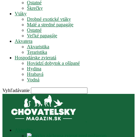
Ostatné
Škrečky
Vtáky
Drobné exotické vtáky
Malé a stredné papagáje
Ostatné
Veľké papagáje
Akvatera
Akvaristika
Teraristika
Hospodárske zvieratá
Hovädzí dobytok a ošípané
Hydina
Hrabavá
Vodná
Vyhľadávanie
Aktuality