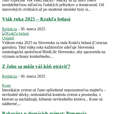
Ako vypočítať vek vašej mačky? Mačky sú už tisíce rokov
neoddeliteľnou súčasťou ľudských príbytkov a domácností. Od
starovekých civilizácií až po moderné mestské byty si...
Vták roka 2025 – Krakľa belasá
Redakcia
-
30. marca 2025
Ostatné
Vtákom roka 2025 na Slovensku sa stala Krakľa belasá (Coracias
garrulus). Titul vtáka roka každoročne udeľuje Slovenská
ornitologická spoločnosť/BirdLife Slovensko, aby upozornila na
význam ochrany konkrétneho...
Z čoho sa môže váš kôň otráviť?
Redakcia
-
30. marca 2025
Kone
Intoxikácie zvierat sú často spôsobené nepozornosťou majiteľa –
nevhodné dávky, nedostatočná kontrola zvierat a prostredia, v
ktorom sa nachádzajú, kŕmenie nevhodného krmiva... Kone sú
nádherné,...
Rakovina u domácich zvierat: Prevencia,