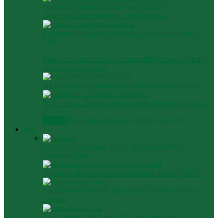
Grécko zachraňuje zvieratá pred požiarmi.
Dobrovoľníci evakuovali stovky zvierat
Extrémne horúčavy si vyžiadali životy troch levíc v
ZOO
Mladí chovatelia zo Senice dosiahli výborné výsledky
na celoštátnej súťaži
Na Kysuciach veterinári potvrdili pseudomor hydiny
Poľovníci zo Šenkvíc počas sucha zabezpečujú vodu
pre zver
Všetko
Podujatia
Rozhovory
Z domova
Zo sveta
Psy
Prvá pomoc pri úpale u psa: Takto mu môžete
zachrániť život
Najlepšie plemená psov pre rodinu s deťmi (TOP 5)
Ako zastaviť štekanie psa v noci? Príčiny a účinné
riešenia
Ako správne čistiť psie uši? Praktický návod