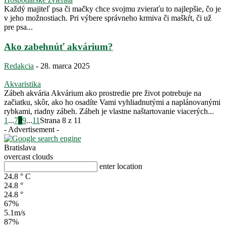
Každý majiteľ psa či mačky chce svojmu zvieraťu to najlepšie, čo je
v jeho možnostiach. Pri výbere správneho krmiva či maškŕt, či už
pre psa...
Ako zabehnúť akvárium?
Redakcia
-
28. marca 2025
Akvaristika
Zábeh akvária Akvárium ako prostredie pre život potrebuje na
začiatku, skôr, ako ho osadíte Vami vyhliadnutými a naplánovanými
rybkami, riadny zábeh. Zábeh je vlastne naštartovanie viacerých...
1
...
7
8
9
...
11
Strana 8 z 11
- Advertisement -
Bratislava
overcast clouds
enter location
24.8
°
C
24.8
°
24.8
°
67%
5.1m/s
87%