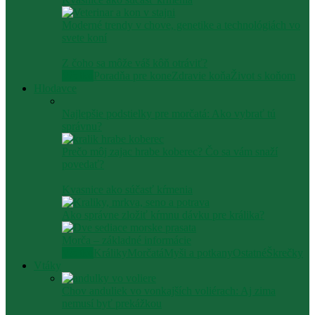
Moderné trendy v chove, genetike a technológiách vo
svete koní
Z čoho sa môže váš kôň otráviť?
Všetko
Poradňa pre kone
Zdravie koňa
Život s koňom
Hlodavce
Najlepšie podstielky pre morčatá: Ako vybrať tú
správnu?
Prečo môj zajac hrabe koberec? Čo sa vám snaží
povedať?
Kvasnice ako súčasť kŕmenia
Ako správne zložiť kŕmnu dávku pre králika?
Morča – základné informácie
Všetko
Králiky
Morčatá
Myši a potkany
Ostatné
Škrečky
Vtáky
Chov anduliek vo vonkajších voliérach: Aj zima
nemusí byť prekážkou