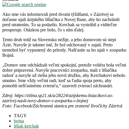
Ako sme vás informovali pred dvomi týždňami, v Zázrivej sa
dočasne ujali ázijského lišiačika z Novej Bane, aby ho zachránili
pred utratením. To sa podarilo. Kerchak sa vystrábil a viditeľne
prosperuje. Otázkou pre bolo, čo s ním ďalej.
Tento druh totiž na Slovensku nežije, a jeho domovom sú stepi
Ázie. Navyše je takmer isté, že bol odchovaný v zajatí. Preto
nemohol byť vypustený do prírody. Našťastie sa ho ujali v zooparku
Bojná.
„Domov sme odchádzali veľmi spokojní, pretože voliéra bola veľmi
dobre pripravená. Navyše pracovníci zooparku, mali z lišiačika
radosť a navyše už riešia jeho novú družku, aby Kerchakovi nebolo
smutno. Sme vždy veľmi radi, keď sa ľudia spoja preto, aby
pomohli nešťastnému zvieraťu,“ uzavreli zvierací záchranári.
Zdroj: https://zilina.sp21.sk/a/28224/azijskemu-lisiacikovi-zo-
zazrivej-nasli-novy-domov-v-zooparku-v-bojnej
Foto: Facebook/Záchranná stanica pre zranené živočíchy Zázrivá
TAGY
bojna
lišiak kerchak