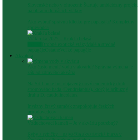
Slovenské nebo v ohrození: Štartuje ambiciózny projekt
na obranu domácich vtákov
Ako vybrať správnu klietku pre papagája? Kompletný
sprievodca
Vták roka 2025 – Krakľa belasá
Všetko
Drobné exotické vtáky
Malé a stredné
papagáje
Ostatné
Veľké papagáje
Akvatera
Ako často meniť vodu v akváriu? Správna výmena je
základ zdravého akvária
Na Srí Lanke bol objavený nový endemický druh
stromového hada (Dendrelaphis), ktorý je príbuzný
druhu D. caudolineolatus.
Invázny žravý sumček znepokojuje českých
prírodovedcov
Vzduchovací kameň – Je v akváriu potrebný?
Ryby a rybičky – najväčšia akvaristická burza v
Čechách s dlhoročnou tradíciou