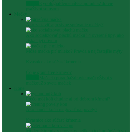
Všetko
Kynológia
Plemená
Psia poradňa
Zdravie
psa
Život so psom
Mačky
Ako zastaviť agresívne správanie mačky​?
Ako socializovať plachú mačku? 4 overené tipy, ako
získať jej dôveru
Môže mačka piť mlieko? Pravda a najčastejšie mýty
Kvasnice ako súčasť kŕmenia
Čo je grain-free krmivo?
Všetko
Mačacia poradňa
Zdravie mačky
Život s
mačkou
Zo sveta mačiek
Kone
Prečo môj kôň chudne aj pri dobrom kŕmení?
Ako naučiť koňa reagovať na povely?
Kvasnice ako súčasť kŕmenia
Moderné trendy v chove, genetike a technológiách vo