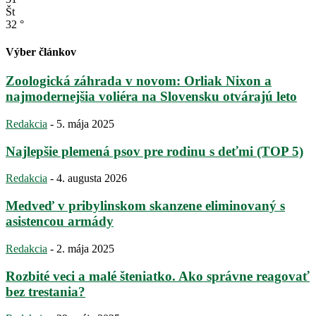
Št
32
°
Výber článkov
Zoologická záhrada v novom: Orliak Nixon a
najmodernejšia voliéra na Slovensku otvárajú leto
Redakcia
-
5. mája 2025
Najlepšie plemená psov pre rodinu s deťmi (TOP 5)
Redakcia
-
4. augusta 2026
Medveď v pribylinskom skanzene eliminovaný s
asistencou armády
Redakcia
-
2. mája 2025
Rozbité veci a malé šteniatko. Ako správne reagovať
bez trestania?