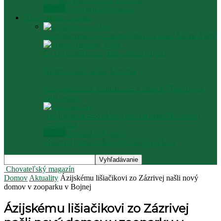
Všetko
Akvaristika
Teraristika
Hospodárske zvieratá
Ktoré plemená oviec sú najlepšie na vlnu? Máme 3 tipy
Čo chýba sliepkam, keď nenesú vajcia?
Kvasnice ako súčasť kŕmenia
Ako prechádzať kanibalizmu u sliepok? Toto by ste
mali vedieť.
Aké plemená husí sú najlepšie na mäso? Podrobný
sprievodca
Všetko
Hovädzí dobytok a
ošípané
Hydina
Hrabavá
Vodná
Ovce a kozy
Chovateľský magazín
Domov
Aktuality
Ázijskému lišiačikovi zo Zázrivej našli nový
domov v zooparku v Bojnej
Ázijskému lišiačikovi zo Zázrivej