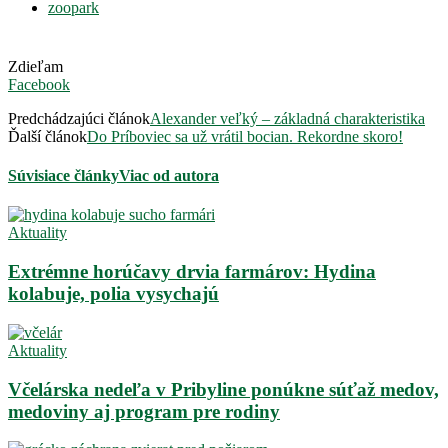
zoopark
Zdieľam
Facebook
Predchádzajúci článok
Alexander veľký – základná charakteristika
Ďalší článok
Do Príboviec sa už vrátil bocian. Rekordne skoro!
Súvisiace články
Viac od autora
Aktuality
Extrémne horúčavy drvia farmárov: Hydina
kolabuje, polia vysychajú
Aktuality
Včelárska nedeľa v Pribyline ponúkne súťaž medov,
medoviny aj program pre rodiny