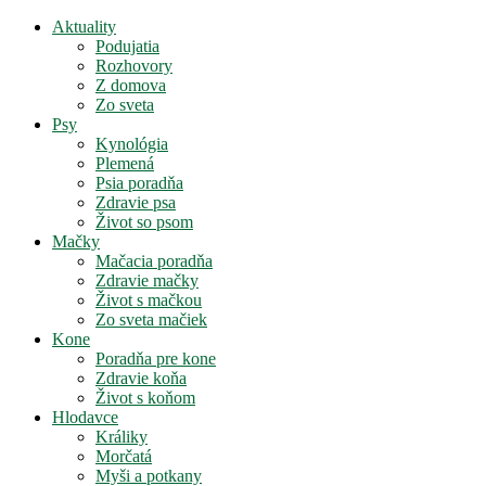
Aktuality
Podujatia
Rozhovory
Z domova
Zo sveta
Psy
Kynológia
Plemená
Psia poradňa
Zdravie psa
Život so psom
Mačky
Mačacia poradňa
Zdravie mačky
Život s mačkou
Zo sveta mačiek
Kone
Poradňa pre kone
Zdravie koňa
Život s koňom
Hlodavce
Králiky
Morčatá
Myši a potkany