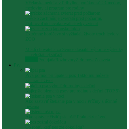
Včelárska nedeľa v Pribyline ponúkne súťaž medov,
medoviny aj program pre rodiny
Grécko zachraňuje zvieratá pred požiarmi.
Dobrovoľníci evakuovali stovky zvierat
Extrémne horúčavy si vyžiadali životy troch levíc v
ZOO
Mladí chovatelia zo Senice dosiahli výborné výsledky
na celoštátnej súťaži
Všetko
Podujatia
Rozhovory
Z domova
Zo sveta
Psy
Prvá pomoc pri úpale u psa: Takto mu môžete
zachrániť život
Najlepšie plemená psov pre rodinu s deťmi (TOP 5)
Ako zastaviť štekanie psa v noci? Príčiny a účinné
riešenia
Ako správne čistiť psie uši? Praktický návod
Čo robiť, keď pes zje čokoládu?