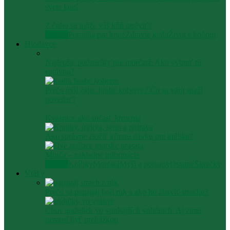
svete koní
Z čoho sa môže váš kôň otráviť?
Všetko
Poradňa pre kone
Zdravie koňa
Život s koňom
Hlodavce
Najlepšie podstielky pre morčatá: Ako vybrať tú
správnu?
Prečo môj zajac hrabe koberec? Čo sa vám snaží
povedať?
Kvasnice ako súčasť kŕmenia
Ako správne zložiť kŕmnu dávku pre králika?
Morča – základné informácie
Všetko
Králiky
Morčatá
Myši a potkany
Ostatné
Škrečky
Vtáky
Prečo sa papagáj bojí rúk a ako ho zbaviť strachu?
Chov anduliek vo vonkajších voliérach: Aj zima
nemusí byť prekážkou