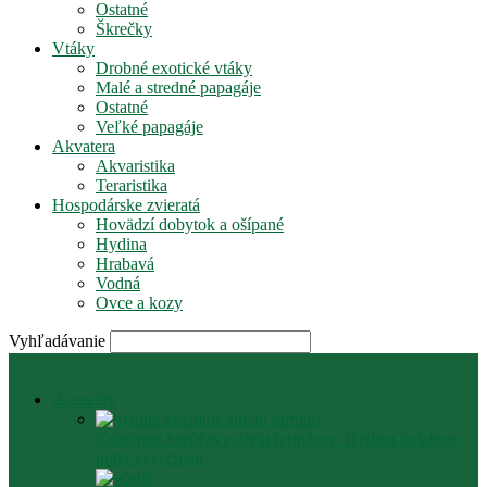
Ostatné
Škrečky
Vtáky
Drobné exotické vtáky
Malé a stredné papagáje
Ostatné
Veľké papagáje
Akvatera
Akvaristika
Teraristika
Hospodárske zvieratá
Hovädzí dobytok a ošípané
Hydina
Hrabavá
Vodná
Ovce a kozy
Vyhľadávanie
Aktuality
Extrémne horúčavy drvia farmárov: Hydina kolabuje,
polia vysychajú