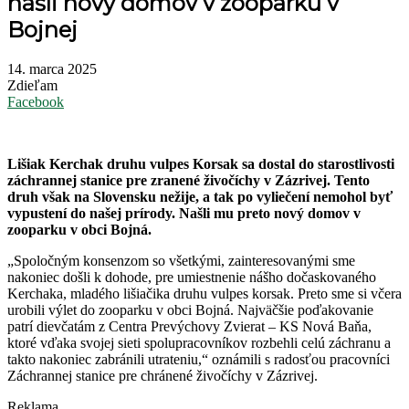
našli nový domov v zooparku v
Bojnej
14. marca 2025
Zdieľam
Facebook
Lišiak Kerchak druhu vulpes Korsak sa dostal do starostlivosti
záchrannej stanice pre zranené živočíchy v Zázrivej. Tento
druh však na Slovensku nežije, a tak po vyliečení nemohol byť
vypustení do našej prírody. Našli mu preto nový domov v
zooparku v obci Bojná.
„Spoločným konsenzom so všetkými, zainteresovanými sme
nakoniec došli k dohode, pre umiestnenie nášho dočaskovaného
Kerchaka, mladého lišiačika druhu vulpes korsak. Preto sme si včera
urobili výlet do zooparku v obci Bojná. Najväčšie poďakovanie
patrí dievčatám z Centra Prevýchovy Zvierat – KS Nová Baňa,
ktoré vďaka svojej sieti spolupracovníkov rozbehli celú záchranu a
takto nakoniec zabránili utrateniu,“ oznámili s radosťou pracovníci
Záchrannej stanice pre chránené živočíchy v Zázrivej.
Reklama