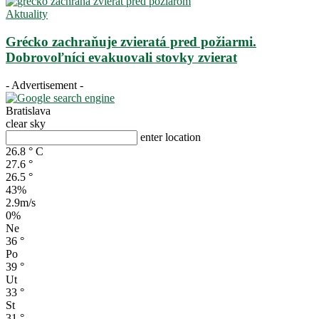
Aktuality
Grécko zachraňuje zvieratá pred požiarmi.
Dobrovoľníci evakuovali stovky zvierat
- Advertisement -
Bratislava
clear sky
enter location
26.8
°
C
27.6
°
26.5
°
43%
2.9m/s
0%
Ne
36
°
Po
39
°
Ut
33
°
St
31
°